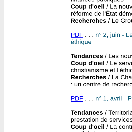
Coup d'oeil
/ La nouv
réforme de l'État dém
Recherches
/ Le Gro
PDF
. . .
n° 2, juin - 
éthique
Tendances
/ Les nou
Coup d'oeil
/ Le serv
christianisme et l'éth
Recherches
/ La Chai
: un centre de recher
PDF
. . .
n° 1, avril -
Tendances
/ Territori
prestation de service
Coup d'oeil
/ La cont