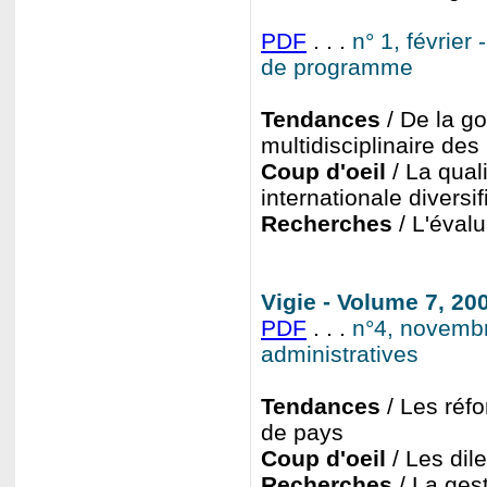
PDF
. . .
n° 1, février
de programme
Tendances
/ De la g
multidisciplinaire des
Coup d'oeil
/ La qual
internationale diversif
Recherches
/ L'évalu
Vigie - Volume 7, 2
PDF
. . .
n°4, novembr
administratives
Tendances
/ Les réfo
de pays
Coup d'oeil
/ Les dil
Recherches
/ La ges