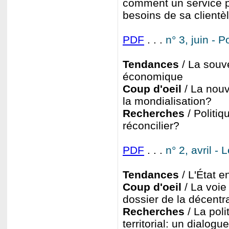
comment un service pu
besoins de sa client
PDF
. . .
n° 3, juin - 
Tendances
/ La souve
économique
Coup d'oeil
/ La nouv
la mondialisation?
Recherches
/ Politiq
réconcilier?
PDF
. . .
n° 2, avril 
Tendances
/ L'État en
Coup d'oeil
/ La voie
dossier de la décentr
Recherches
/ La poli
territorial: un dialogu