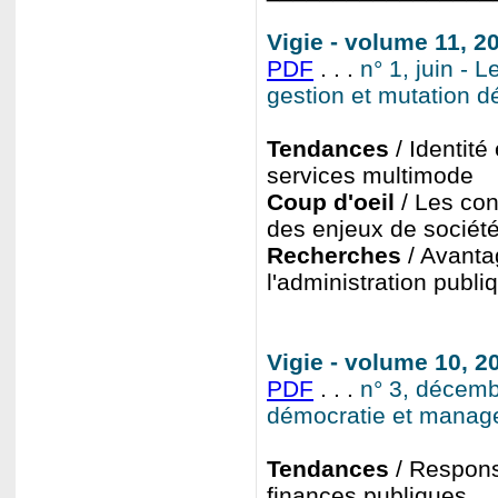
Vigie - volume 11, 
PDF
. . .
n° 1, juin - 
gestion et mutation 
Tendances
/ Identit
services multimode
Coup d'oeil
/ Les con
des enjeux de sociét
Recherches
/ Avanta
l'administration publi
Vigie - volume 10, 
PDF
. . .
n° 3, décemb
démocratie et mana
Tendances
/ Responsa
finances publiques