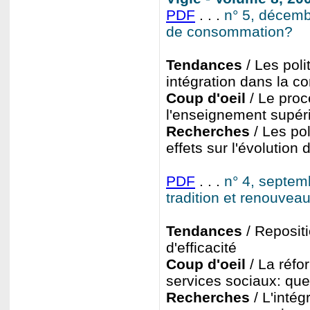
PDF
. . .
n° 5, décemb
de consommation?
Tendances
/ Les poli
intégration dans la 
Coup d'oeil
/ Le proc
l'enseignement supér
Recherches
/ Les po
effets sur l'évolution
PDF
. . .
n° 4, septem
tradition et renouvea
Tendances
/ Reposit
d'efficacité
Coup d'oeil
/ La réfo
services sociaux: que
Recherches
/ L'intég