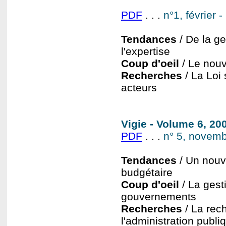
PDF
. . .
n°1, février 
Tendances
/ De la g
l'expertise
Coup d'oeil
/ Le nouv
Recherches
/ La Loi 
acteurs
Vigie - Volume 6, 2
PDF
. . .
n° 5, novem
Tendances
/ Un nouve
budgétaire
Coup d'oeil
/ La gest
gouvernements
Recherches
/ La rec
l'administration publ