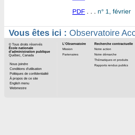
PDF
. . .
n° 1, février
Vous êtes ici :
Observatoire Acc
L'Observatoire
Recherche contractuelle
© Tous droits réservés
École nationale
Mission
Notre action
d'administration publique
Partenaires
Notre démarche
Québec, Canada
Thématiques et produits
Nous joindre
Rapports rendus publics
Conditions d'utilisation
Politiques de confidentialité
À propos de ce site
English menu
Webmestre