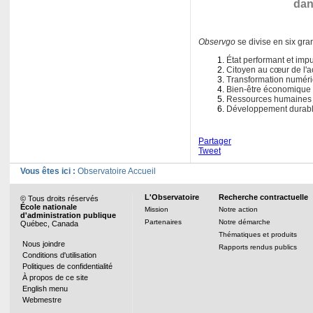
dan
Observgo
se divise en six gr
État performant et imp
Citoyen au cœur de l'a
Transformation numér
Bien-être économique e
Ressources humaines
Développement durabl
Partager
Tweet
Vous êtes ici :
Observatoire Accueil
L'Observatoire
Recherche contractuelle
© Tous droits réservés
École nationale
Mission
Notre action
d'administration publique
Partenaires
Notre démarche
Québec, Canada
Thématiques et produits
Nous joindre
Rapports rendus publics
Conditions d'utilisation
Politiques de confidentialité
À propos de ce site
English menu
Webmestre